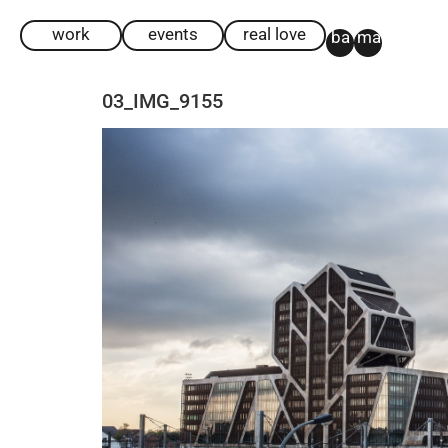
work
events
real love
ba
ma
03_IMG_9155