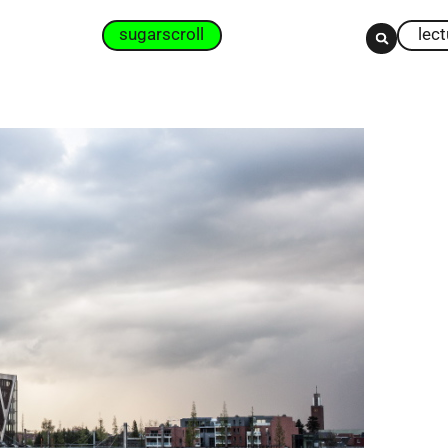
sugarscroll
lec