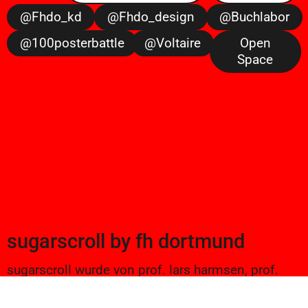
@fhdo_kd
@fhdo_design
@buchlabor
@100posterbattle
@voltaire
Open
Space
sugarscroll
by
fh dortmund
sugarscroll wurde von prof. lars harmsen, prof.
ulrike brückner, und alexander branczyk 2012/13
gegründet. seitdem werden projekte aus