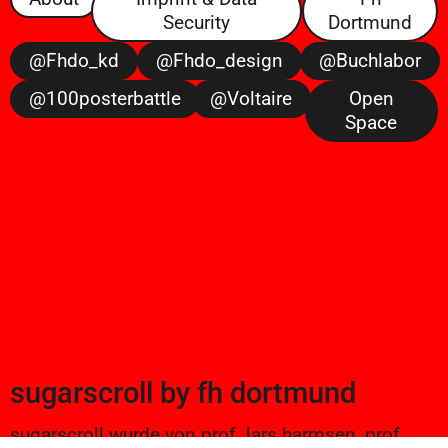
Security
Dortmund
@fhdo_kd
@fhdo_design
@buchlabor
@100posterbattle
@voltaire
Open
Space
sugarscroll
by
fh dortmund
sugarscroll wurde von prof. lars harmsen, prof.