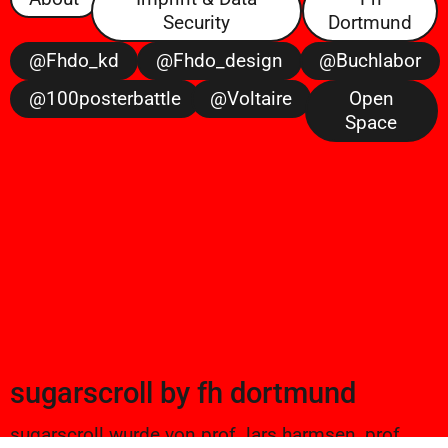
Security
Dortmund
@fhdo_kd
@fhdo_design
@buchlabor
@100posterbattle
@voltaire
Open
Space
sugarscroll
by
fh dortmund
sugarscroll wurde von prof. lars harmsen, prof.