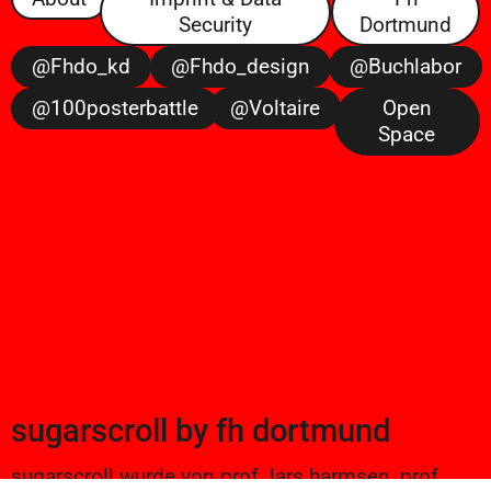
Security
Dortmund
@fhdo_kd
@fhdo_design
@buchlabor
@100posterbattle
@voltaire
Open
Space
sugarscroll
by
fh dortmund
sugarscroll wurde von prof. lars harmsen, prof.