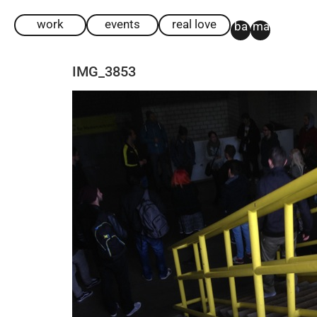
work
events
real love
ba
ma
IMG_3853