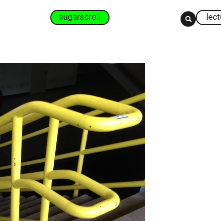
sugarscroll
lec