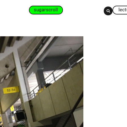
sugarscroll
lec