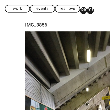
work
events
real love
ba
ma
IMG_3856