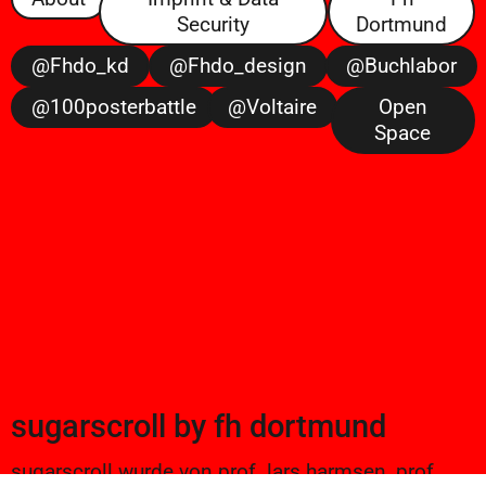
Security
Dortmund
@fhdo_kd
@fhdo_design
@buchlabor
@100posterbattle
@voltaire
Open
Space
sugarscroll
by
fh dortmund
sugarscroll wurde von prof. lars harmsen, prof.