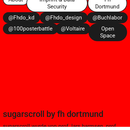
Security
Dortmund
@fhdo_kd
@fhdo_design
@buchlabor
@100posterbattle
@voltaire
Open
Space
sugarscroll
by
fh dortmund
sugarscroll wurde von prof. lars harmsen, prof.