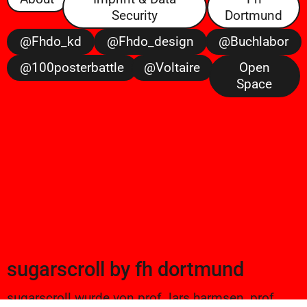
Security
Dortmund
@fhdo_kd
@fhdo_design
@buchlabor
@100posterbattle
@voltaire
Open
Space
sugarscroll
by
fh dortmund
sugarscroll wurde von prof. lars harmsen, prof.