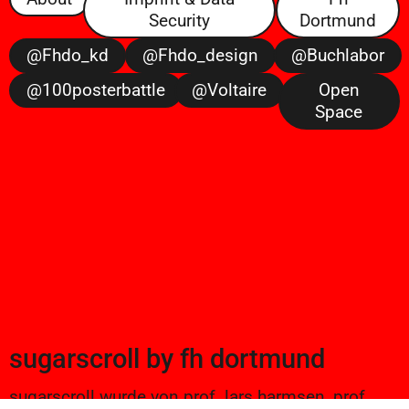
Security
Dortmund
@fhdo_kd
@fhdo_design
@buchlabor
@100posterbattle
@voltaire
Open
Space
sugarscroll
by
fh dortmund
sugarscroll wurde von prof. lars harmsen, prof.