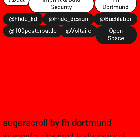
Security
Dortmund
@fhdo_kd
@fhdo_design
@buchlabor
@100posterbattle
@voltaire
Open
Space
sugarscroll
by
fh dortmund
sugarscroll wurde von prof. lars harmsen, prof.