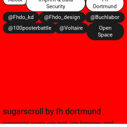
Security
Dortmund
@fhdo_kd
@fhdo_design
@buchlabor
@100posterbattle
@voltaire
Open
Space
sugarscroll
by
fh dortmund
sugarscroll wurde von prof. lars harmsen, prof.