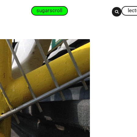
sugarscroll
lec