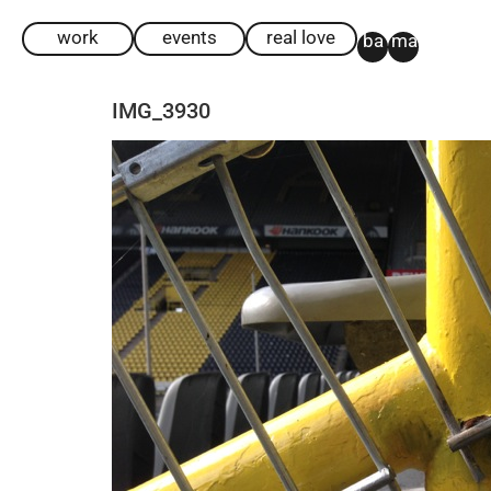
work
events
real love
ba
ma
IMG_3930