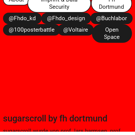
Security
Dortmund
@fhdo_kd
@fhdo_design
@buchlabor
@100posterbattle
@voltaire
Open
Space
sugarscroll
by
fh dortmund
sugarscroll wurde von prof. lars harmsen, prof.