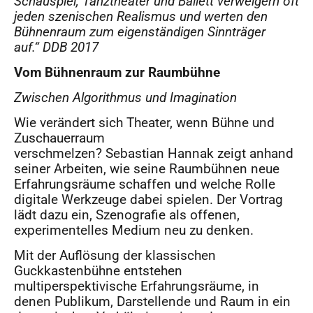
Schauspiel, Tanztheater und Ballett verweigern oft
jeden szenischen Realismus und werten den
Bu
hnenraum zum eigenst
ä
ndigen Sinntr
ä
ger
auf.
“
DDB 2017
Vom Bühnenraum zur Raumbühne
Zwischen Algorithmus und Imagination
Wie verändert sich Theater, wenn Bühne und
Zuschauerraum
verschmelzen? Sebastian Hannak zeigt anhand
seiner Arbeiten, wie seine Raumbühnen neue
Erfahrungsräume schaffen und welche Rolle
digitale Werkzeuge dabei spielen. Der Vortrag
lädt dazu ein, Szenografie als offenen,
experimentelles Medium neu zu denken.
Mit der Auflösung der klassischen
Guckkastenbühne entstehen
multiperspektivische Erfahrungsräume, in
denen Publikum, Darstellende und Raum in ein